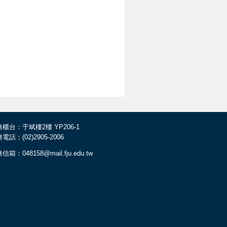
櫃台：于斌樓2樓 YP206-1
電話：(02)2905-2006
信箱：048158@mail.fju.edu.tw